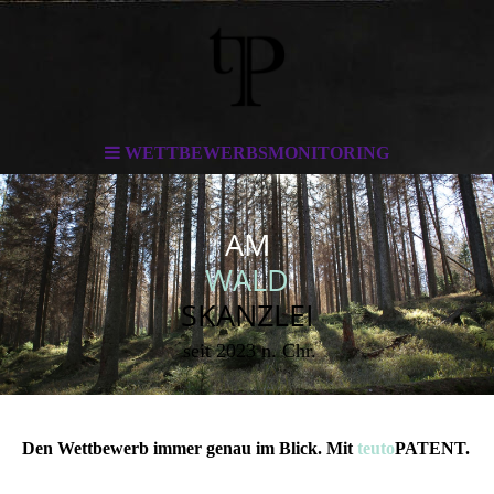
WETTBEWERBSMONITORING
AM
WALD
SKANZLEI
seit 2023 n. Chr.
Den Wettbewerb immer genau im Blick. Mit
teuto
PATENT.