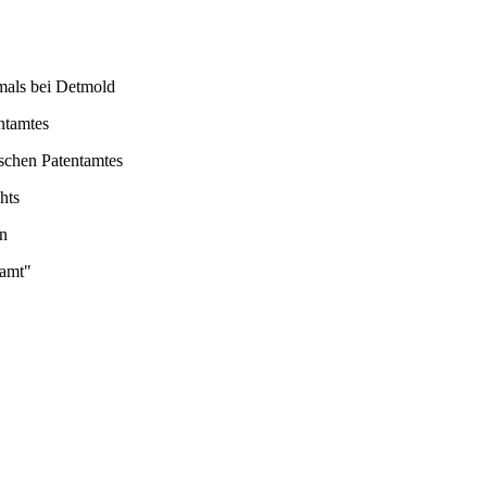
als bei Detmold
ntamtes
chen Patentamtes
hts
n
mt"