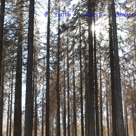
ᵗP
TEUTO
PATENT
AMWALD