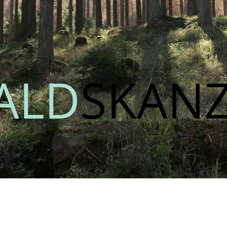
ALD
SKANZ