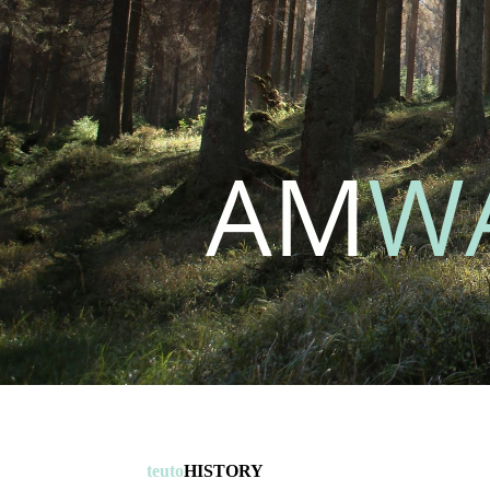
AM
W
teuto
HISTORY