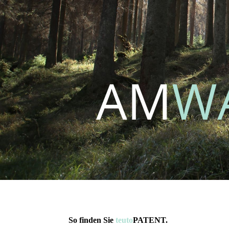
AM
W
So finden Sie
teuto
PATENT.