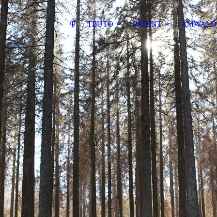
ᵗP
TEUTO
PATENT
AMWALD