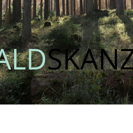
ALD
SKANZ