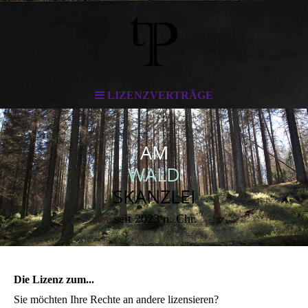
LIZENZVERTRÄGE
AM
WALD
SKANZLEI
seit 2023 n. Chr.
Die Lizenz zum...
Sie möchten Ihre Rechte an andere lizensieren?